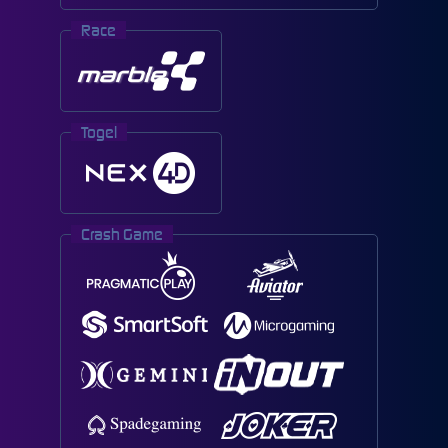
Race
Togel
Crash Game