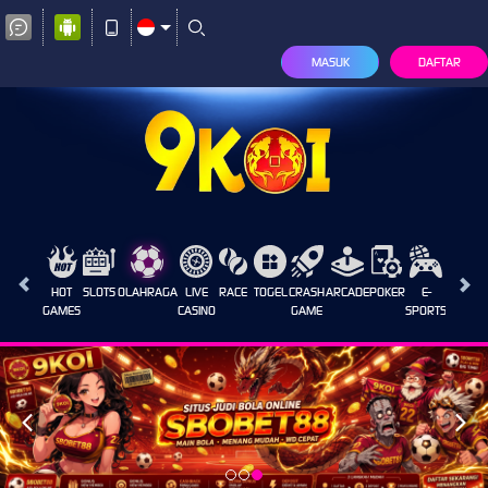
MASUK
DAFTAR
HOT
SLOTS
OLAHRAGA
LIVE
RACE
TOGEL
CRASH
ARCADE
POKER
E-
SABUN
GAMES
CASINO
GAME
SPORTS
AYAM