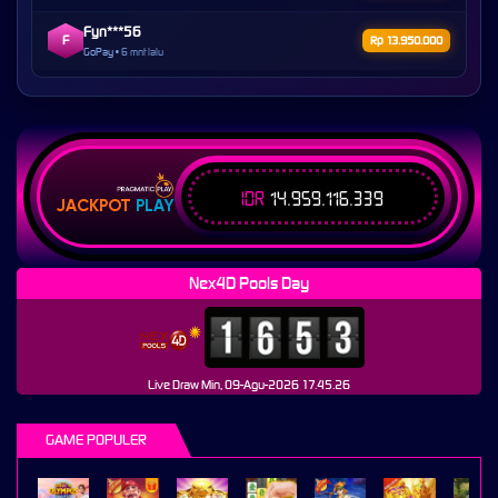
Xel***76
X
Rp 36.925.000
OVO •
3 mnt lalu
IDR
14.959.117.123
JACKPOT
PLAY
Nex4D Pools Day
Live Draw Min, 09-Agu-2026 17.45.28
GAME POPULER