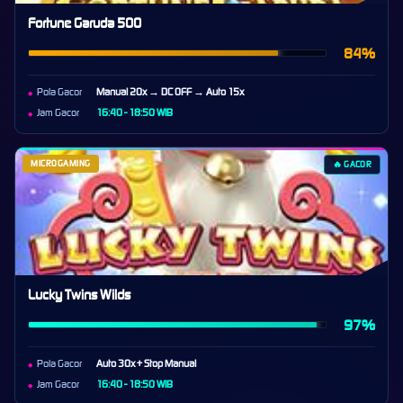
Fortune Garuda 500
84%
Pola Gacor
Manual 20x → DC OFF → Auto 15x
Jam Gacor
16:40 - 18:50 WIB
MICROGAMING
🔥 GACOR
Lucky Twins Wilds
97%
Pola Gacor
Auto 30x + Stop Manual
Jam Gacor
16:40 - 18:50 WIB