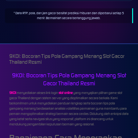
* Data RTP, pola, dan jam gacor bersifat prediksi/hiburan dan diperbarui setiap 5
menit. Bermainlah secara bertanggung jawab.
9KOI: Bocoran Tips Pola Gampang Menang Slot Gacor
Thailand Resmi
9KOI: Bocoran Tips Pola Gampang Menang Slot
Gacor Thailand Resmi
9KOI
menyediakan akses link login
slot online
yang menyajikan pilihan game slot
gacor Thailand dengan sistem server yang dioptimalkan secara berkala. Kami
berkomitmen untuk menyediakan panduan lengkap serta bocoran tips pola
gampang menang berdasarkan analisis volatilitas permainan guna membantu para
pemain mengoptimalkan strategi bermain secara cerdas. Didukung oleh enkripsi data
yang ketat serta navigasi situs yang responsif, platform ini dirancang untuk
mendukung pengambilan keputusan bermain yang rasional.