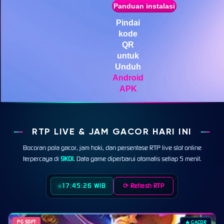
Scatter
Panduan instalasi
Pindai
mamamen****2
IDR
kode
1,600,000.00
QR
Mahjong Wins 3
untuk
– Black Scatter
Unduh
mamamen****2
Android
IDR
APK
1,564,000.00
Mahjong Wins 3
– Black Scatter
mamamen****2
RTP LIVE & JAM GACOR HARI INI
IDR
1,504,000.00
Bocoran pola gacor, jam hoki, dan persentase RTP live slot online
Mahjong Wins 3
terpercaya di
9KOI
. Data game diperbarui otomatis setiap 5 menit.
– Black Scatter
pah****9
17:45:28 WIB
⟳ Refresh RTP
IDR
1,414,740.00
Gates of
Olympus Super
PG SOFT
🔥 GACOR