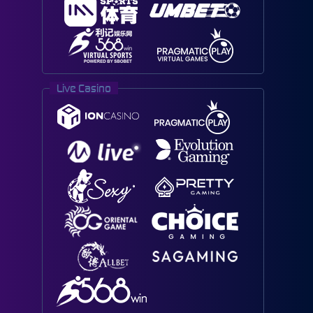
Live Casino