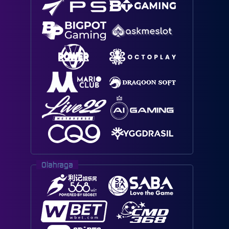
Olahraga