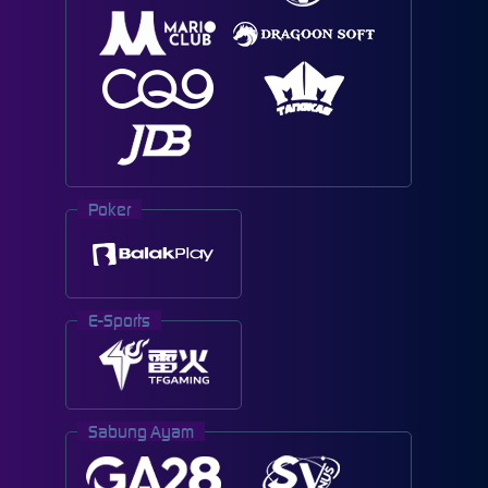
Poker
E-Sports
Sabung Ayam