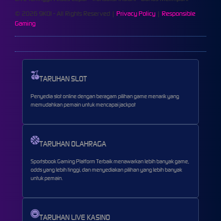
© 2026 9KOI - All Rights Reserved |
Privacy Policy
|
Responsible
Gaming
TARUHAN SLOT
Penyedia slot online dengan beragam pilihan game menarik yang
memudahkan pemain untuk mencapai jackpot
TARUHAN OLAHRAGA
Sportsbook Gaming Platform Terbaik menawarkan lebih banyak game,
odds yang lebih tinggi, dan menyediakan pilihan yang lebih banyak
untuk pemain.
TARUHAN LIVE KASINO