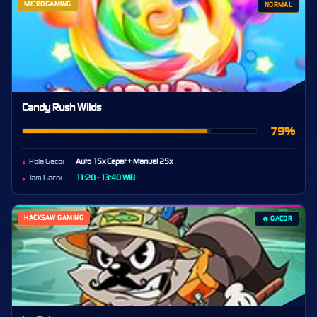
MICROGAMING
NORMAL
Candy Rush Wilds
79%
Pola Gacor
Auto 15x Cepat + Manual 25x
Jam Gacor
11:20 - 13:40 WIB
HACKSAW GAMING
🔥 GACOR