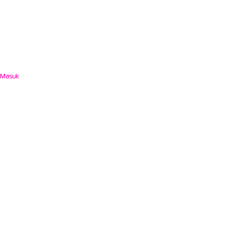
Masuk