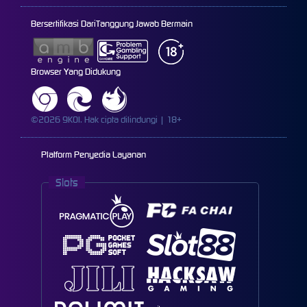
Bersertifikasi Dari
Tanggung Jawab Bermain
Browser Yang Didukung
©2026 9KOI. Hak cipta dilindungi | 18+
Platform Penyedia Layanan
Slots