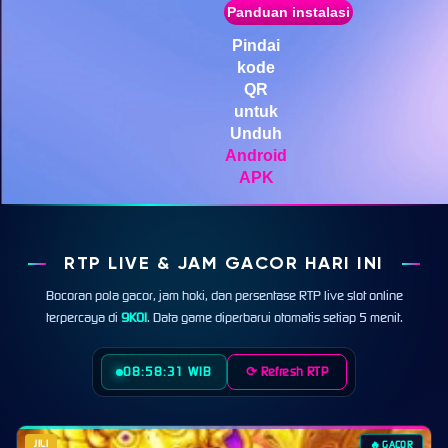
Scatter
Panduan instalasi
Pindai
mamamen****2
IDR
kode
1,600,000.00
QR
Mahjong Wins 3
untuk
– Black Scatter
Unduh
mamamen****2
Android
IDR
APK
1,564,000.00
Mahjong Wins 3
– Black Scatter
mamamen****2
RTP LIVE & JAM GACOR HARI INI
IDR
1,504,000.00
Bocoran pola gacor, jam hoki, dan persentase RTP live slot online
Mahjong Wins 3
terpercaya di
9KOI
. Data game diperbarui otomatis setiap 5 menit.
– Black Scatter
pah****9
08:58:33 WIB
⟳ Refresh RTP
IDR
1,414,740.00
Gates of
Olympus Super
JILI
🔥 GACOR