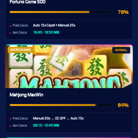
Fortune Gems 500
78%
Pola Gacor
Auto 15x Cepat + Manual 25x
Jam Gacor
16:40 - 18:50 WIB
MICROGAMING
NORMAL
Mahjong MaxWin
84%
Pola Gacor
Manual 20x → DC OFF → Auto 15x
Jam Gacor
08:15 - 10:45 WIB