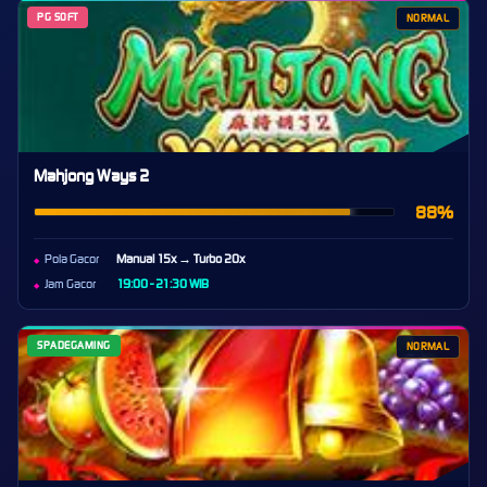
PG SOFT
NORMAL
Mahjong Ways 2
88%
Pola Gacor
Manual 15x → Turbo 20x
Jam Gacor
19:00 - 21:30 WIB
SPADEGAMING
NORMAL