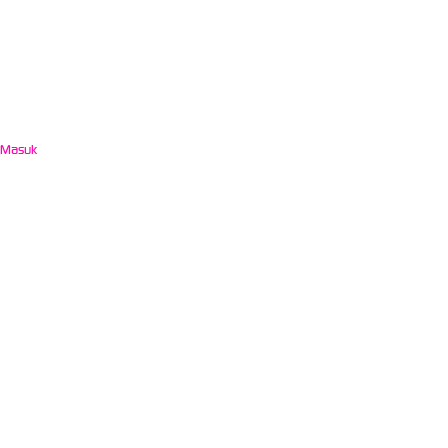
Masuk