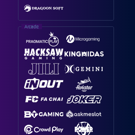
Arcade