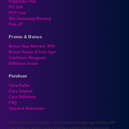
Pragmatic Play
PG Soft
RTP Live
Slot Gampang Menang
Pola JP
Promo & Bonus
Bonus New Member 30%
Bonus Harian & Free Spin
Cashback Mingguan
Withdraw Instan
Panduan
Cara Daftar
Cara Deposit
Cara Withdraw
FAQ
Syarat & Ketentuan
9KOI adalah situs slot gacor dan live casino terpercaya dengan RTP
Live Tertinggi. Akses Cepat • Transaksi Instant • Bonus Melimpah.