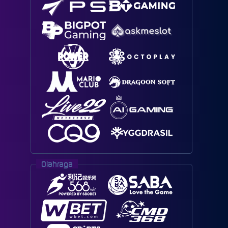
Olahraga