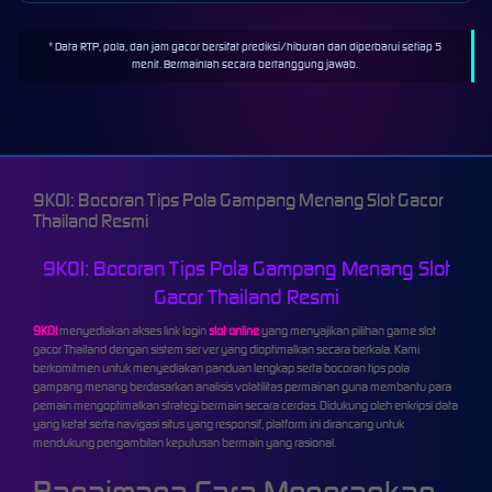
* Data RTP, pola, dan jam gacor bersifat prediksi/hiburan dan diperbarui setiap 5
menit. Bermainlah secara bertanggung jawab.
9KOI: Bocoran Tips Pola Gampang Menang Slot Gacor
Thailand Resmi
9KOI: Bocoran Tips Pola Gampang Menang Slot
Gacor Thailand Resmi
9KOI
menyediakan akses link login
slot online
yang menyajikan pilihan game slot
gacor Thailand dengan sistem server yang dioptimalkan secara berkala. Kami
berkomitmen untuk menyediakan panduan lengkap serta bocoran tips pola
gampang menang berdasarkan analisis volatilitas permainan guna membantu para
pemain mengoptimalkan strategi bermain secara cerdas. Didukung oleh enkripsi data
yang ketat serta navigasi situs yang responsif, platform ini dirancang untuk
mendukung pengambilan keputusan bermain yang rasional.