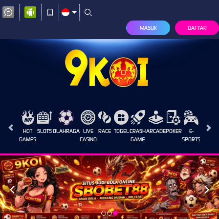
MASUK
DAFTAR
HOT
SLOTS
OLAHRAGA
LIVE
RACE
TOGEL
CRASH
ARCADE
POKER
E-
SABUN
GAMES
CASINO
GAME
SPORTS
AYAM