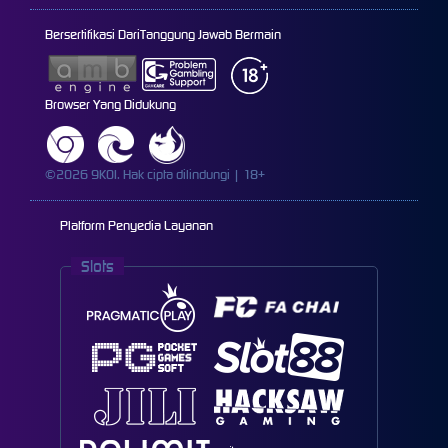
Bersertifikasi Dari
Tanggung Jawab Bermain
Browser Yang Didukung
©2026 9KOI. Hak cipta dilindungi | 18+
Platform Penyedia Layanan
Slots