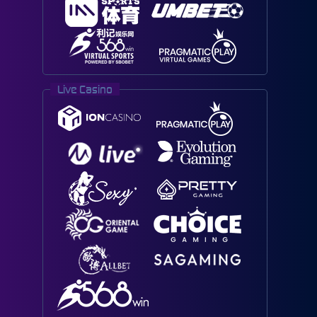
Live Casino