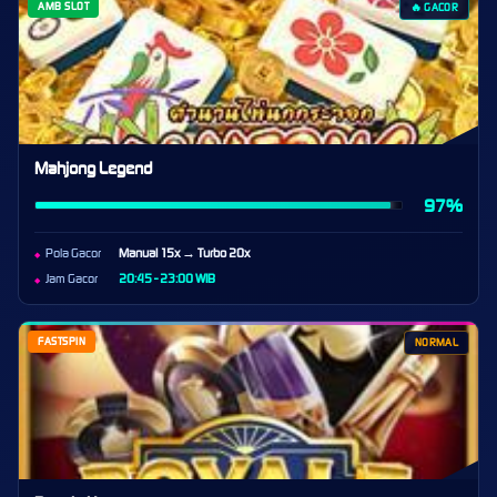
AMB SLOT
🔥 GACOR
Mahjong Legend
97%
Pola Gacor
Manual 15x → Turbo 20x
Jam Gacor
20:45 - 23:00 WIB
FASTSPIN
NORMAL