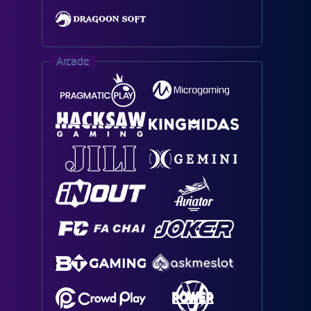
Arcade