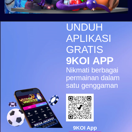
Nexus Gates of
Olympus
mim****7
IDR
UNDUH
1,958,960.00
Starlight
APLIKASI
Princess
GRATIS
pah****9
IDR
9KOI APP
1,823,000.00
Starlight
Nikmati berbagai
Princess
permainan dalam
vanzasi****9
satu genggaman
IDR
1,801,600.00
Rujak
Bonanza
pah****9
IDR
1,608,680.00
Starlight
9KOI App
Princess Super