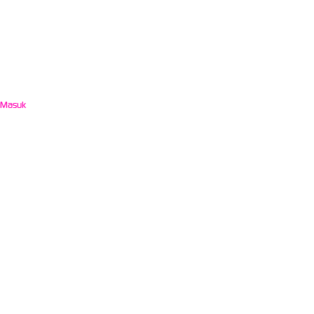
Masuk