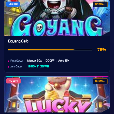
SLOT88
NORMAL
Goyang Gaib
78%
Pola Gacor
Manual 20x → DC OFF → Auto 15x
Jam Gacor
19:00 - 21:30 WIB
PG SOFT
NORMAL