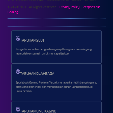
© 2026 9KOI - All Rights Reserved |
Privacy Policy
|
Responsible
Gaming
TARUHAN SLOT
Penyedia slot online dengan beragam pilihan game menarik yang
memudahkan pemain untuk mencapai jackpot
TARUHAN OLAHRAGA
Sportsbook Gaming Platform Terbaik menawarkan lebih banyak game,
odds yang lebih tinggi, dan menyediakan pilihan yang lebih banyak
untuk pemain.
TARUHAN LIVE KASINO