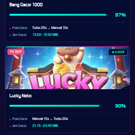
Bang Gacor 1000
97%
Pola Gacor
Turbo 25x → Manual 10x
Jam Gacor
13:20 - 15:50 WIB
PG SOFT
🔥 GACOR
Lucky Neko
90%
Pola Gacor
Manual 15x → Turbo 20x
Jam Gacor
21:15 - 23:45 WIB