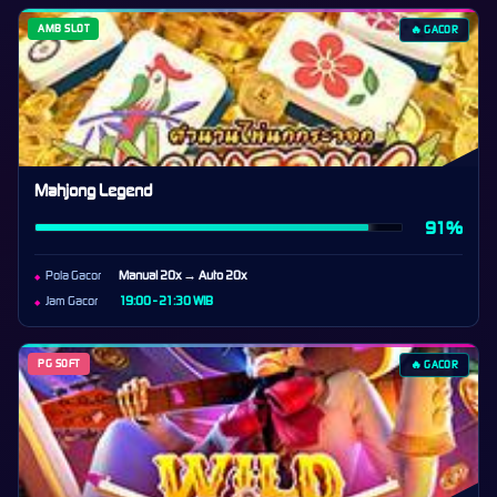
AMB SLOT
🔥 GACOR
Mahjong Legend
91%
Pola Gacor
Manual 20x → Auto 20x
Jam Gacor
19:00 - 21:30 WIB
PG SOFT
🔥 GACOR