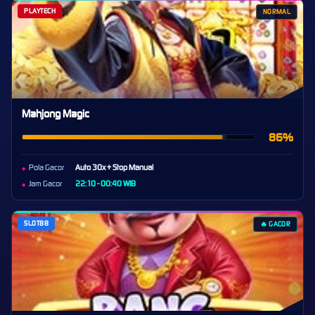
PLAYTECH
NORMAL
Mahjong Magic
86%
Pola Gacor
Auto 30x + Stop Manual
Jam Gacor
22:10 - 00:40 WIB
SLOT88
🔥 GACOR