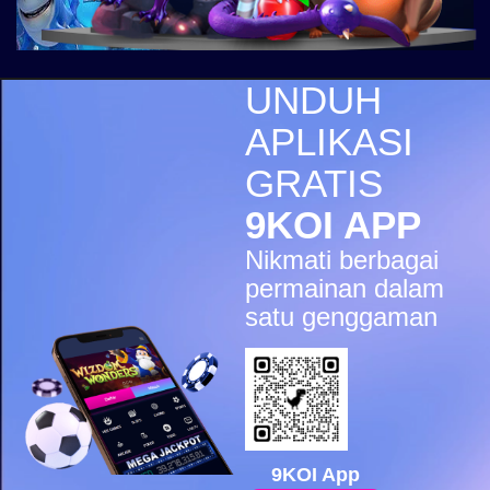
Nexus Gates of
Olympus
mim****7
IDR
UNDUH
1,958,960.00
Starlight
APLIKASI
Princess
GRATIS
pah****9
IDR
9KOI APP
1,823,000.00
Starlight
Nikmati berbagai
Princess
permainan dalam
vanzasi****9
satu genggaman
IDR
1,801,600.00
Rujak
Bonanza
pah****9
IDR
1,608,680.00
Starlight
9KOI App
Princess Super