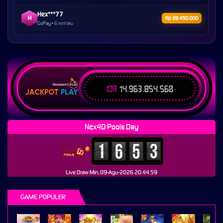
Zev***59
Z
Rp 43.175.000
CIMB •
3 mnt lalu
IDR
14.963.855.644
JACKPOT
PLAY
Nex4D Pools Day
Live Draw Min, 09-Agu-2026 20.45.02
GAME POPULER