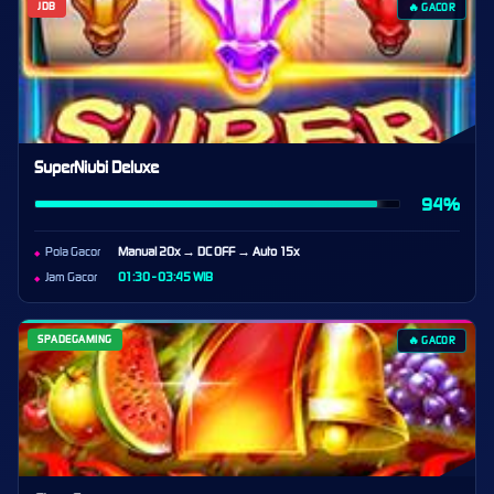
JDB
🔥 GACOR
SuperNiubi Deluxe
94%
Pola Gacor
Manual 20x → DC OFF → Auto 15x
Jam Gacor
01:30 - 03:45 WIB
SPADEGAMING
🔥 GACOR