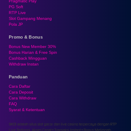
Pragmatic Play
PG Soft
RTP Live
Slot Gampang Menang
Pola JP
Promo & Bonus
Bonus New Member 30%
Bonus Harian & Free Spin
Cashback Mingguan
Withdraw Instan
Panduan
Cara Daftar
Cara Deposit
Cara Withdraw
FAQ
Syarat & Ketentuan
9KOI adalah situs slot gacor dan live casino terpercaya dengan RTP
Live Tertinggi. Akses Cepat • Transaksi Instant • Bonus Melimpah.