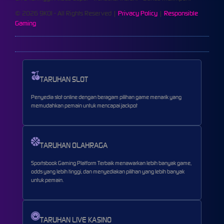
© 2026 9KOI - All Rights Reserved |
Privacy Policy
|
Responsible
Gaming
TARUHAN SLOT
Penyedia slot online dengan beragam pilihan game menarik yang
memudahkan pemain untuk mencapai jackpot
TARUHAN OLAHRAGA
Sportsbook Gaming Platform Terbaik menawarkan lebih banyak game,
odds yang lebih tinggi, dan menyediakan pilihan yang lebih banyak
untuk pemain.
TARUHAN LIVE KASINO