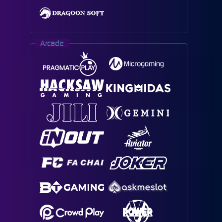
Arcade