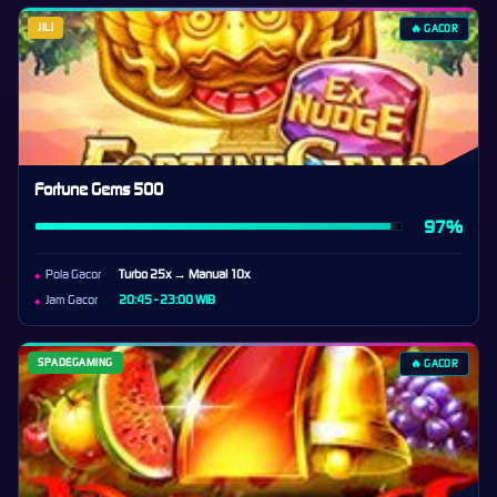
JILI
🔥 GACOR
Fortune Gems 500
97%
Pola Gacor
Turbo 25x → Manual 10x
Jam Gacor
20:45 - 23:00 WIB
SPADEGAMING
🔥 GACOR