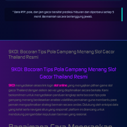
* Data RTP, pola, dan jam gacor bersifat prediksi/hiburan dan diperbarui setiap 5
menit. Bermainlah secara bertanggung jawab.
9KOI: Bocoran Tips Pola Gampang Menang Slot Gacor
Thailand Resmi
9KOI: Bocoran Tips Pola Gampang Menang Slot
Gacor Thailand Resmi
9KOI
menyediakan akses link login
slot online
yang menyajikan pilihan game slot
gacor Thailand dengan sistem server yang dioptimalkan secara berkala. Kami
berkomitmen untuk menyediakan panduan lengkap serta bocoran tips pola
gampang menang berdasarkan analisis volatilitas permainan guna membantu para
pemain mengoptimalkan strategi bermain secara cerdas. Didukung oleh enkripsi data
yang ketat serta navigasi situs yang responsif, platform ini dirancang untuk
mendukung pengambilan keputusan bermain yang rasional.