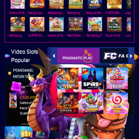
Gates of Olympus Roulette
Bang Gacor 1000
Mahjong Legend
Mahjong MaxWin
Way of Ninja
FORTUNE GARUDA 500
Mahjong Wins 3 – Black Scatter
SUPER ELEMENTS 2
Gates of Olympus 1000
Wild West Gold
Almighty Zeus Wilds Link&Merge
Duck Hunters
Lucky Ne
Video Slots
Popular
PEMENANG
MESIN SLOT
hok****2
IDR
2,530,200.00
Gates of Gatot
Kaca Super
Scatter
j****u
IDR
2,385,500.00