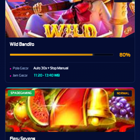
Scatter
Wild Bandito
80%
Pola Gacor
Auto 30x + Stop Manual
Jam Gacor
11:20 - 13:40 WIB
SPADEGAMING
NORMAL
Fiery Sevens