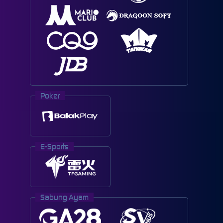
Poker
E-Sports
Sabung Ayam