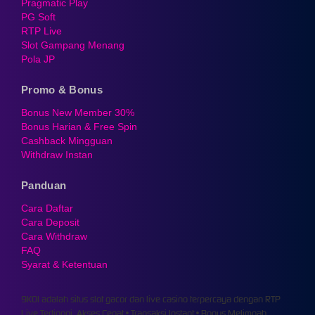
Pragmatic Play
PG Soft
RTP Live
Slot Gampang Menang
Pola JP
Promo & Bonus
Bonus New Member 30%
Bonus Harian & Free Spin
Cashback Mingguan
Withdraw Instan
Panduan
Cara Daftar
Cara Deposit
Cara Withdraw
FAQ
Syarat & Ketentuan
9KOI adalah situs slot gacor dan live casino terpercaya dengan RTP
Live Tertinggi. Akses Cepat • Transaksi Instant • Bonus Melimpah.