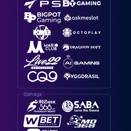
Olahraga