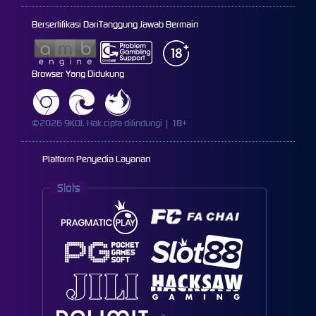
Bersertifikasi Dari
Tanggung Jawab Bermain
Browser Yang Didukung
©2026 9KOI. Hak cipta dilindungi | 18+
Platform Penyedia Layanan
Slots