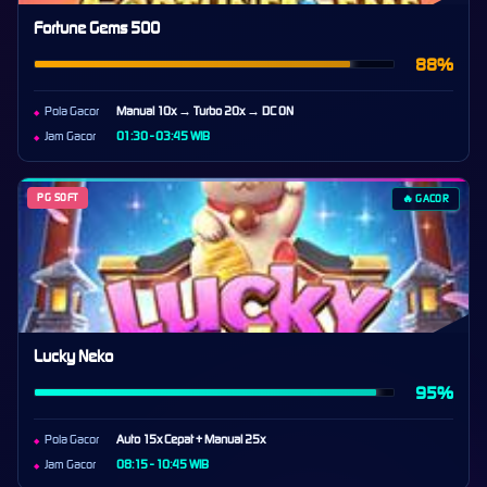
Fortune Gems 500
88%
Pola Gacor
Manual 10x → Turbo 20x → DC ON
Jam Gacor
01:30 - 03:45 WIB
PG SOFT
🔥 GACOR
Lucky Neko
95%
Pola Gacor
Auto 15x Cepat + Manual 25x
Jam Gacor
08:15 - 10:45 WIB