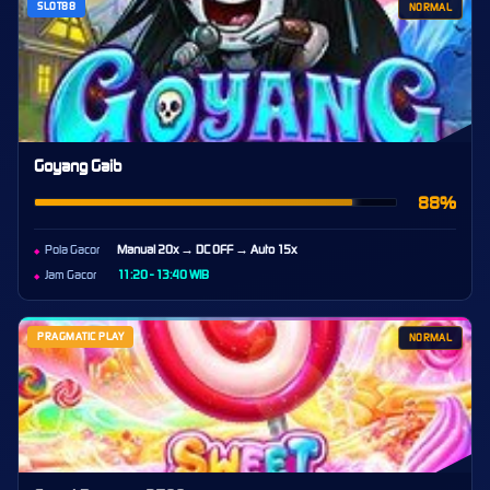
SLOT88
NORMAL
Goyang Gaib
88%
Pola Gacor
Manual 20x → DC OFF → Auto 15x
Jam Gacor
11:20 - 13:40 WIB
PRAGMATIC PLAY
NORMAL