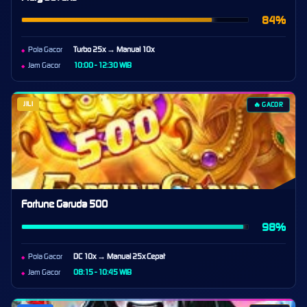
84%
Pola Gacor
Turbo 25x → Manual 10x
Jam Gacor
10:00 - 12:30 WIB
JILI
🔥 GACOR
Fortune Garuda 500
98%
Pola Gacor
DC 10x → Manual 25x Cepat
Jam Gacor
08:15 - 10:45 WIB