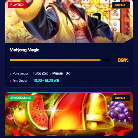
PLAYTECH
NORMAL
Mahjong Magic
89%
Pola Gacor
Turbo 25x → Manual 10x
Jam Gacor
10:00 - 12:30 WIB
SPADEGAMING
NORMAL