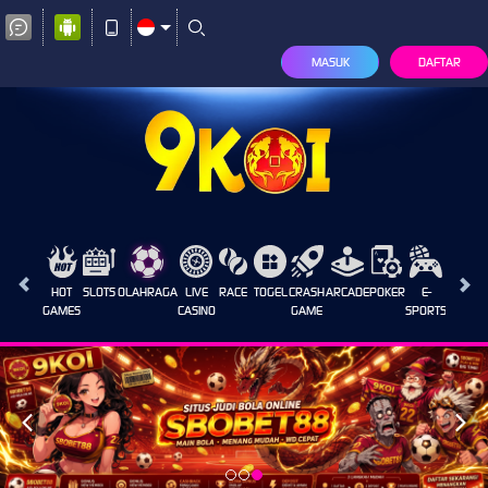
MASUK
DAFTAR
HOT
SLOTS
OLAHRAGA
LIVE
RACE
TOGEL
CRASH
ARCADE
POKER
E-
SABUN
GAMES
CASINO
GAME
SPORTS
AYAM