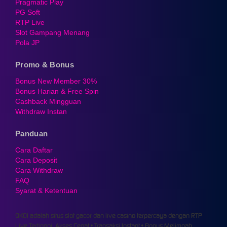
Pragmatic Play
PG Soft
RTP Live
Slot Gampang Menang
Pola JP
Promo & Bonus
Bonus New Member 30%
Bonus Harian & Free Spin
Cashback Mingguan
Withdraw Instan
Panduan
Cara Daftar
Cara Deposit
Cara Withdraw
FAQ
Syarat & Ketentuan
9KOI adalah situs slot gacor dan live casino terpercaya dengan RTP
Live Tertinggi. Akses Cepat • Transaksi Instant • Bonus Melimpah.