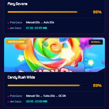
Fiery Sevens
86%
Pola Gacor
Manual 20x → Auto 20x
Jam Gacor
01:30 - 03:45 WIB
MICROGAMING
NORMAL
Candy Rush Wilds
89%
Pola Gacor
Manual 10x → Turbo 20x → DC ON
Jam Gacor
20:45 - 23:00 WIB