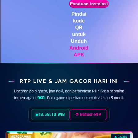
Scatter
Panduan instalasi
Pindai
mamamen****2
IDR
kode
1,600,000.00
QR
Mahjong Wins 3
untuk
– Black Scatter
Unduh
mamamen****2
Android
IDR
APK
1,564,000.00
Mahjong Wins 3
– Black Scatter
mamamen****2
RTP LIVE & JAM GACOR HARI INI
IDR
1,504,000.00
Bocoran pola gacor, jam hoki, dan persentase RTP live slot online
Mahjong Wins 3
terpercaya di
9KOI
. Data game diperbarui otomatis setiap 5 menit.
– Black Scatter
pah****9
19:58:13 WIB
⟳ Refresh RTP
IDR
1,414,740.00
Gates of
Olympus Super
MICROGAMING
🔥 GACOR