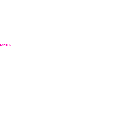
Masuk