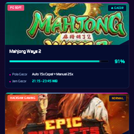
PG SOFT
🔥 GACOR
Mahjong Ways 2
91%
Pola Gacor
Auto 15x Cepat + Manual 25x
Jam Gacor
21:15 - 23:45 WIB
HACKSAW GAMING
NORMAL