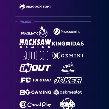
Arcade