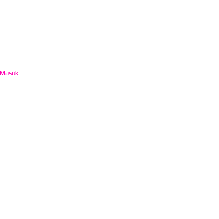
Masuk