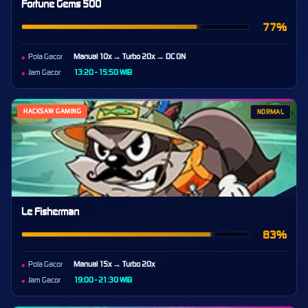
Fortune Gems 500
77%
Pola Gacor
Manual 10x → Turbo 20x → DC ON
Jam Gacor
13:20 - 15:50 WIB
HACKSAW GAMING
NORMAL
Le Fisherman
83%
Pola Gacor
Manual 15x → Turbo 20x
Jam Gacor
19:00 - 21:30 WIB