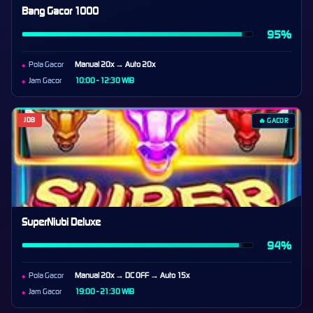
Bang Gacor 1000
95%
Pola Gacor
Manual 20x → Auto 20x
Jam Gacor
10:00 - 12:30 WIB
JDB
🔥 GACOR
SuperNiubi Deluxe
94%
Pola Gacor
Manual 20x → DC OFF → Auto 15x
Jam Gacor
19:00 - 21:30 WIB