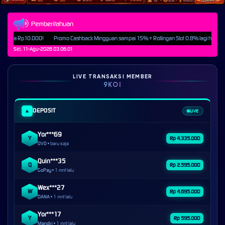
Pemberitahuan
00!
Promo Cashback Mingguan sampai 15% + Rollingan Slot 0.8% lagi hot! Jangan sampai ket
Sel, 11-Agu-2026 03.06.03
LIVE TRANSAKSI MEMBER
9KOI
DEPOSIT
▲
LIVE
Yor***69
Y
Rp 4.335.000
OVO •
baru saja
Quin***35
Q
Rp 2.595.000
GoPay •
1 mnt lalu
Wex***27
W
Rp 4.695.000
DANA •
1 mnt lalu
Yor***17
Y
Rp 595.000
Mandiri •
1 mnt lalu