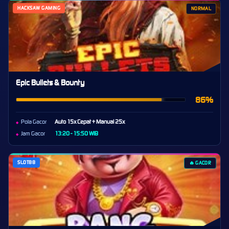
HACKSAW GAMING
NORMAL
Epic Bullets & Bounty
86%
Pola Gacor
Auto 15x Cepat + Manual 25x
Jam Gacor
13:20 - 15:50 WIB
SLOT88
🔥 GACOR