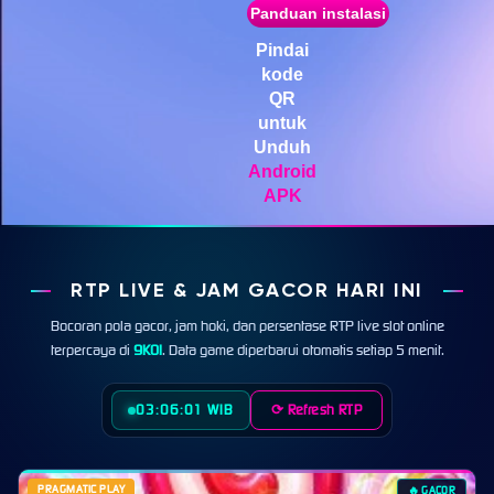
Scatter
Panduan instalasi
Pindai
mamamen****2
IDR
kode
1,600,000.00
QR
Mahjong Wins 3
untuk
– Black Scatter
Unduh
mamamen****2
Android
IDR
APK
1,564,000.00
Mahjong Wins 3
– Black Scatter
mamamen****2
RTP LIVE & JAM GACOR HARI INI
IDR
1,504,000.00
Bocoran pola gacor, jam hoki, dan persentase RTP live slot online
Mahjong Wins 3
terpercaya di
9KOI
. Data game diperbarui otomatis setiap 5 menit.
– Black Scatter
pah****9
03:06:03 WIB
⟳ Refresh RTP
IDR
1,414,740.00
Gates of
Olympus Super
PRAGMATIC PLAY
🔥 GACOR