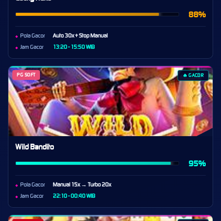
88%
Pola Gacor
Auto 30x + Stop Manual
Jam Gacor
13:20 - 15:50 WIB
PG SOFT
🔥 GACOR
Wild Bandito
95%
Pola Gacor
Manual 15x → Turbo 20x
Jam Gacor
22:10 - 00:40 WIB