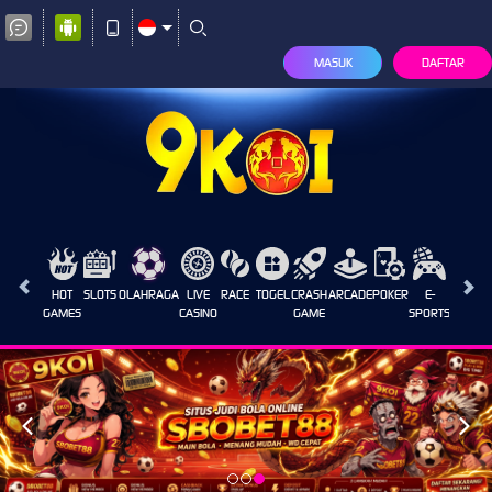
MASUK
DAFTAR
HOT
SLOTS
OLAHRAGA
LIVE
RACE
TOGEL
CRASH
ARCADE
POKER
E-
SABUN
GAMES
CASINO
GAME
SPORTS
AYAM