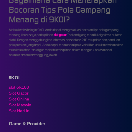
Bagaimana Cara Menerapkan
Bocoran Tips Pola Gampang
Menang di 9KOI?
Melalui website login 9KOI, Anda dapat mengevaluasi bocoran tips pola gampang
menang khususnya pada pilihan
slot gacor
Thailand yang memiliki algoritma putaran
stabil. Dengan menggabungkan informasi persentase RTP terupdate dan panduan
pola putaran yang tepat, Anda dapat memahami pola volatilitas untuk meminimalkan
risiko kekalahan, sekaligus melatih kedisiplinan dalam mengatur batas modal
bermain secara bertanggung jawab.
9KOI
slot olx188
Slot Gacor
Slot Online
Slot Maxwin
Slot Hari Ini
Game & Provider