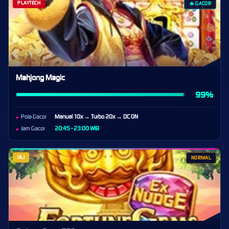
PLAYTECH
🔥 GACOR
Mahjong Magic
99%
Pola Gacor
Manual 10x → Turbo 20x → DC ON
Jam Gacor
20:45 - 23:00 WIB
JILI
NORMAL