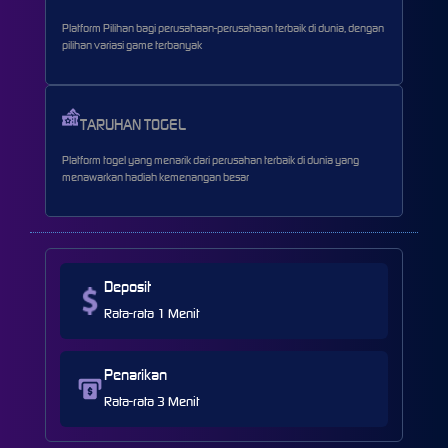
Platform Pilihan bagi perusahaan-perusahaan terbaik di dunia, dengan
pilihan variasi game terbanyak
TARUHAN TOGEL
Platform togel yang menarik dari perusahan terbaik di dunia yang
menawarkan hadiah kemenangan besar
Deposit
Rata-rata 1 Menit
Penarikan
Rata-rata 3 Menit