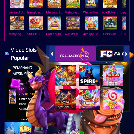
Gates of Olympus Roulette
Bang Gacor 1000
Mahjong Legend
Mahjong MaxWin
Way of Ninja
FORTUNE GARUDA 500
Mahjong Wins 3 – Black Scatter
SUPER ELEMENTS 2
Gates of Olympus 1000
Wild West Gold
Almighty Zeus Wilds Link&Merge
Duck Hunters
Lucky Ne
Video Slots
Popular
PEMENANG
MESIN SLOT
hok****2
IDR
2,530,200.00
Gates of Gatot
Kaca Super
Scatter
j****u
IDR
2,385,500.00