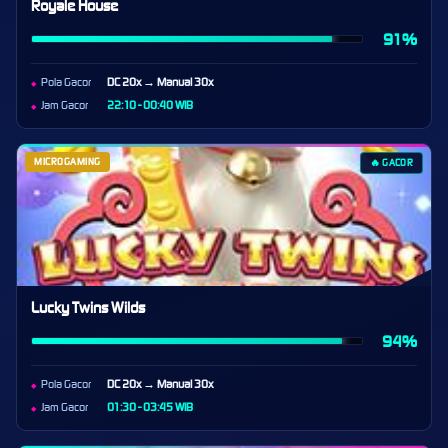
Royale House
91%
Pola Gacor
DC 20x → Manual 30x
Jam Gacor
22:10 - 00:40 WIB
MICROGAMING
🔥 GACOR
Lucky Twins Wilds
94%
Pola Gacor
DC 20x → Manual 30x
Jam Gacor
01:30 - 03:45 WIB