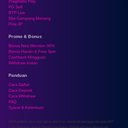
Pragmatic Play
PG Soft
RTP Live
Slot Gampang Menang
Pola JP
Promo & Bonus
Bonus New Member 30%
Bonus Harian & Free Spin
Cashback Mingguan
Withdraw Instan
Panduan
Cara Daftar
Cara Deposit
Cara Withdraw
FAQ
Syarat & Ketentuan
9KOI adalah situs slot gacor dan live casino terpercaya dengan RTP
Live Tertinggi. Akses Cepat • Transaksi Instant • Bonus Melimpah.