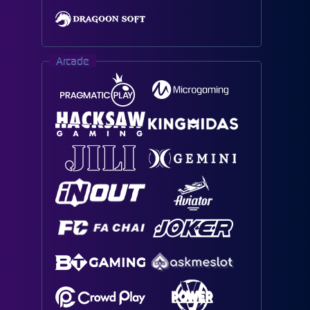
Arcade