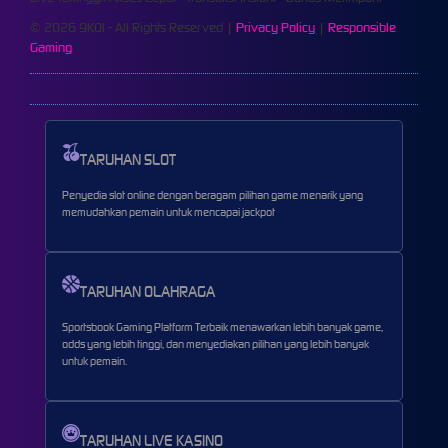
© 2026 9KOI - All Rights Reserved |
Privacy Policy
|
Responsible
Gaming
TARUHAN SLOT
Penyedia slot online dengan beragam pilihan game menarik yang
memudahkan pemain untuk mencapai jackpot
TARUHAN OLAHRAGA
Sportsbook Gaming Platform Terbaik menawarkan lebih banyak game,
odds yang lebih tinggi, dan menyediakan pilihan yang lebih banyak
untuk pemain.
TARUHAN LIVE KASINO