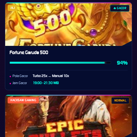
JILI
🔥 GACOR
Fortune Garuda 500
94%
Pola Gacor
Turbo 25x → Manual 10x
Jam Gacor
19:00 - 21:30 WIB
HACKSAW GAMING
NORMAL