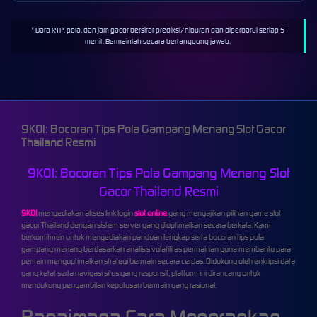
* Data RTP, pola, dan jam gacor bersifat prediksi/hiburan dan diperbarui setiap 5
menit. Bermainlah secara bertanggung jawab.
9KOI: Bocoran Tips Pola Gampang Menang Slot Gacor
Thailand Resmi
9KOI: Bocoran Tips Pola Gampang Menang Slot
Gacor Thailand Resmi
9KOI
menyediakan akses link login
slot online
yang menyajikan pilihan game slot
gacor Thailand dengan sistem server yang dioptimalkan secara berkala. Kami
berkomitmen untuk menyediakan panduan lengkap serta bocoran tips pola
gampang menang berdasarkan analisis volatilitas permainan guna membantu para
pemain mengoptimalkan strategi bermain secara cerdas. Didukung oleh enkripsi data
yang ketat serta navigasi situs yang responsif, platform ini dirancang untuk
mendukung pengambilan keputusan bermain yang rasional.