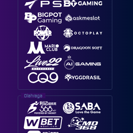
Olahraga