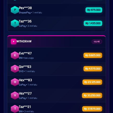
Evo***17
E
Rp 165.000
BCA •
1 mnt lalu
Pex***38
P
Rp 975.000
ShopeePay •
1 mnt lalu
WITHDRAW
▼
LIVE
Ryn***12
R
Rp 18.850.000
OVO •
baru saja
Evo***47
E
Rp 9.825.000
BNI •
1 mnt lalu
Qor***93
Q
Rp 4.575.000
OVO •
1 mnt lalu
Hex***83
H
Rp 23.125.000
GoPay •
1 mnt lalu
Vex***27
V
Rp 33.250.000
GoPay •
1 mnt lalu