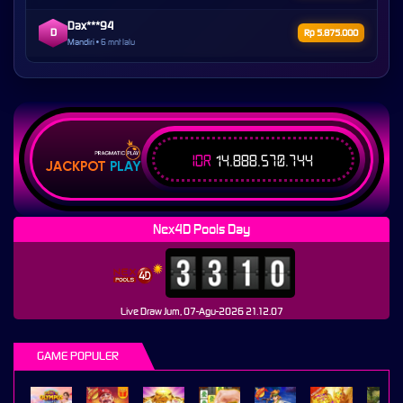
Dax***73
D
Rp 15.925.000
BNI •
3 mnt lalu
IDR
14.888.571.570
JACKPOT
PLAY
Nex4D Pools Day
Live Draw Jum, 07-Agu-2026 21.12.09
GAME POPULER