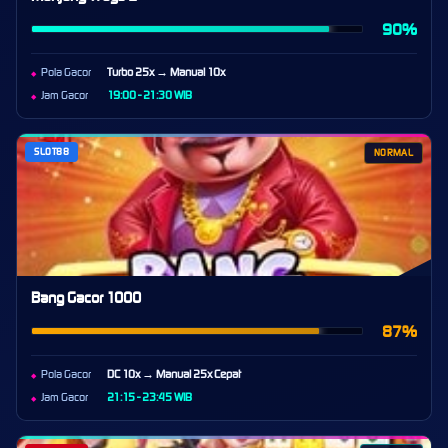
90%
Pola Gacor
Turbo 25x → Manual 10x
Jam Gacor
19:00 - 21:30 WIB
SLOT88
NORMAL
Bang Gacor 1000
87%
Pola Gacor
DC 10x → Manual 25x Cepat
Jam Gacor
21:15 - 23:45 WIB