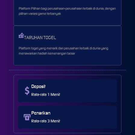
Platform Pilihan bagi perusahaan-perusahaan terbaik di dunia, dengan
pilihan variasi game terbanyak
TARUHAN TOGEL
Platform togel yang menarik dari perusahan terbaik di dunia yang
menawarkan hadiah kemenangan besar
Deposit
Rata-rata 1 Menit
Penarikan
Rata-rata 3 Menit