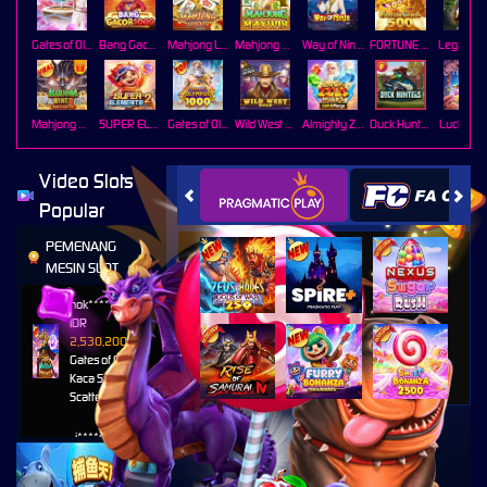
Gates of Olympus Roulette
Bang Gacor 1000
Mahjong Legend
Mahjong MaxWin
Way of Ninja
FORTUNE GARUDA 500
Mahjong Wins 3 – Black Scatter
SUPER ELEMENTS 2
Gates of Olympus 1000
Wild West Gold
Almighty Zeus Wilds Link&Merge
Duck Hunters
Lucky Ne
Video Slots
Popular
PEMENANG
MESIN SLOT
hok****2
IDR
2,530,200.00
Gates of Gatot
Kaca Super
Scatter
j****u
IDR
2,385,500.00