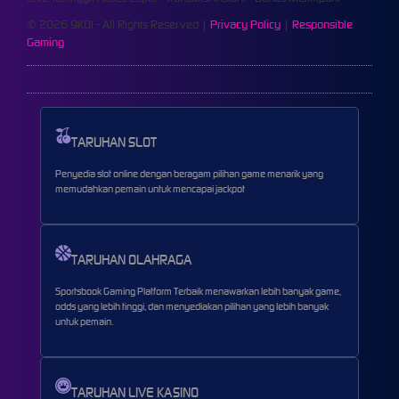
© 2026 9KOI - All Rights Reserved |
Privacy Policy
|
Responsible
Gaming
TARUHAN SLOT
Penyedia slot online dengan beragam pilihan game menarik yang
memudahkan pemain untuk mencapai jackpot
TARUHAN OLAHRAGA
Sportsbook Gaming Platform Terbaik menawarkan lebih banyak game,
odds yang lebih tinggi, dan menyediakan pilihan yang lebih banyak
untuk pemain.
TARUHAN LIVE KASINO