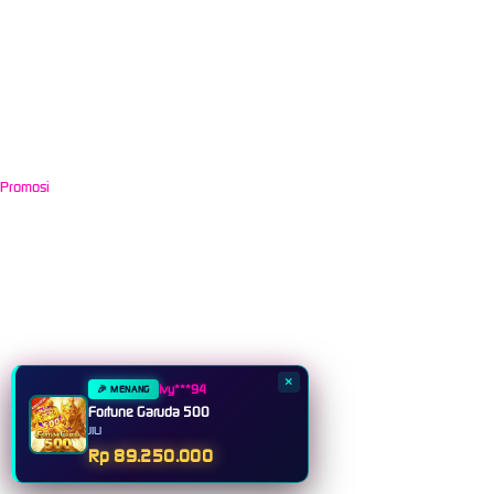
Promosi
×
Ivy***94
🎉 MENANG
Fortune Garuda 500
JILI
Rp 89.250.000