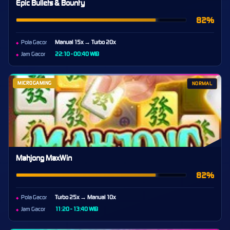
Epic Bullets & Bounty
82%
Pola Gacor
Manual 15x → Turbo 20x
Jam Gacor
22:10 - 00:40 WIB
MICROGAMING
NORMAL
Mahjong MaxWin
82%
Pola Gacor
Turbo 25x → Manual 10x
Jam Gacor
11:20 - 13:40 WIB