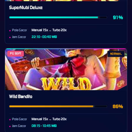
SuperNiubi Deluxe
91%
Pola Gacor
Manual 15x → Turbo 20x
Jam Gacor
22:10 - 00:40 WIB
PG SOFT
NORMAL
Wild Bandito
86%
Pola Gacor
Manual 15x → Turbo 20x
Jam Gacor
08:15 - 10:45 WIB