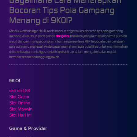
Bagaimana Cara Menerapkan
Bocoran Tips Pola Gampang
Menang di 9KOI?
Melalui website login 9KOI, Anda dapat mengevaluasi bocoran tips pola gampang
menang khususnya pada pilihan
slot gacor
Thailand yang memiliki algoritma putaran
stabil. Dengan menggabungkan informasi persentase RTP terupdate dan panduan
pola putaran yang tepat, Anda dapat memahami pola volatilitas untuk meminimalkan
risiko kekalahan, sekaligus melatih kedisiplinan dalam mengatur batas modal
bermain secara bertanggung jawab.
9KOI
slot olx188
Slot Gacor
Slot Online
Slot Maxwin
Slot Hari Ini
Game & Provider