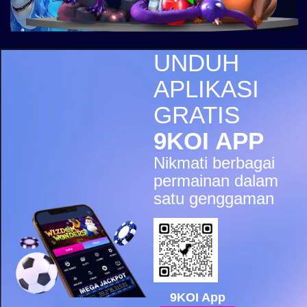
Nexus Gates of
Olympus
mim****7
IDR
UNDUH
1,958,960.00
Starlight
APLIKASI
Princess
GRATIS
pah****9
IDR
9KOI APP
1,823,000.00
Starlight
Nikmati berbagai
Princess
permainan dalam
vanzasi****9
satu genggaman
IDR
1,801,600.00
Rujak
Bonanza
pah****9
IDR
1,608,680.00
Starlight
9KOI App
Princess Super