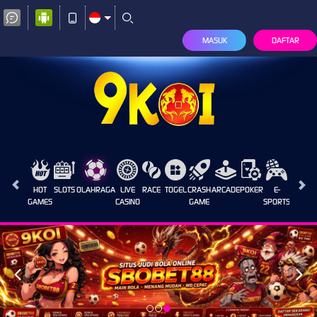
MASUK
DAFTAR
HOT
SLOTS
OLAHRAGA
LIVE
RACE
TOGEL
CRASH
ARCADE
POKER
E-
SABUN
GAMES
CASINO
GAME
SPORTS
AYAM