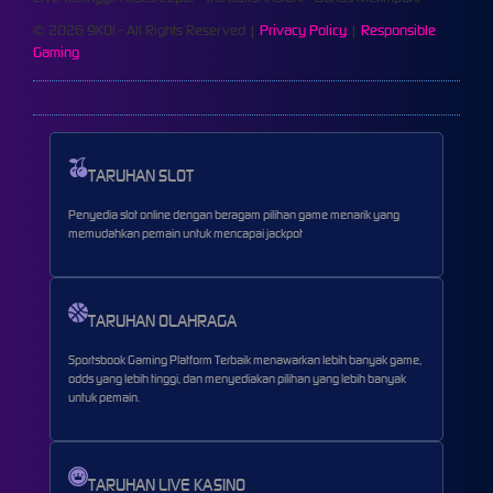
© 2026 9KOI - All Rights Reserved |
Privacy Policy
|
Responsible
Gaming
TARUHAN SLOT
Penyedia slot online dengan beragam pilihan game menarik yang
memudahkan pemain untuk mencapai jackpot
TARUHAN OLAHRAGA
Sportsbook Gaming Platform Terbaik menawarkan lebih banyak game,
odds yang lebih tinggi, dan menyediakan pilihan yang lebih banyak
untuk pemain.
TARUHAN LIVE KASINO