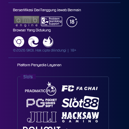
Bersertifikasi Dari
Tanggung Jawab Bermain
Browser Yang Didukung
©2026 9KOI. Hak cipta dilindungi | 18+
Platform Penyedia Layanan
Slots