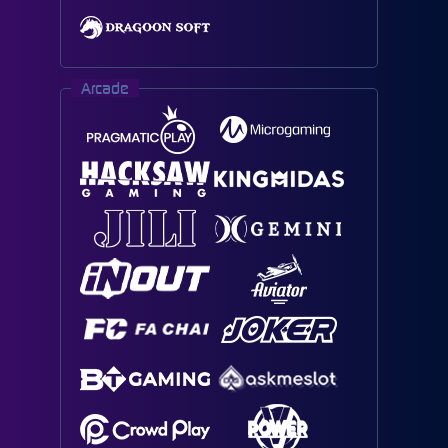
Arcade