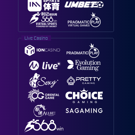
Live Casino