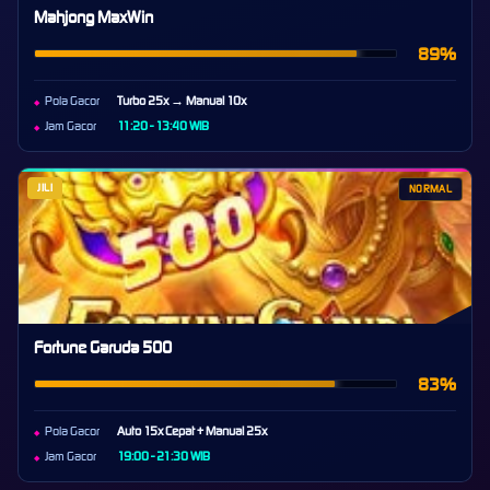
Mahjong MaxWin
89%
Pola Gacor
Turbo 25x → Manual 10x
Jam Gacor
11:20 - 13:40 WIB
JILI
NORMAL
Fortune Garuda 500
83%
Pola Gacor
Auto 15x Cepat + Manual 25x
Jam Gacor
19:00 - 21:30 WIB