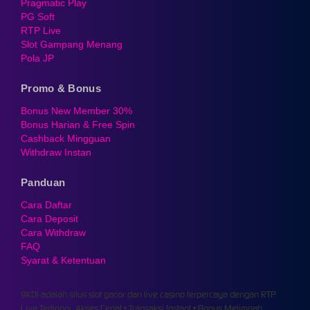
Pragmatic Play
PG Soft
RTP Live
Slot Gampang Menang
Pola JP
Promo & Bonus
Bonus New Member 30%
Bonus Harian & Free Spin
Cashback Mingguan
Withdraw Instan
Panduan
Cara Daftar
Cara Deposit
Cara Withdraw
FAQ
Syarat & Ketentuan
9KOI adalah situs slot gacor dan live casino terpercaya dengan RTP
Live Tertinggi. Akses Cepat • Transaksi Instant • Bonus Melimpah.