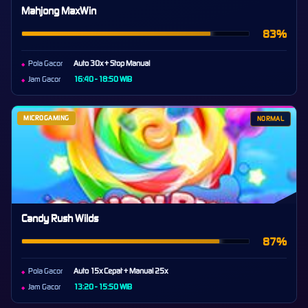
Mahjong MaxWin
83%
Pola Gacor
Auto 30x + Stop Manual
Jam Gacor
16:40 - 18:50 WIB
MICROGAMING
NORMAL
Candy Rush Wilds
87%
Pola Gacor
Auto 15x Cepat + Manual 25x
Jam Gacor
13:20 - 15:50 WIB