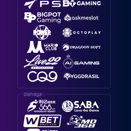
Olahraga