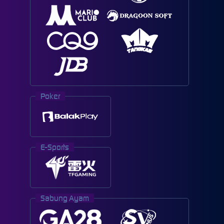
Poker
E-Sports
Sabung Ayam