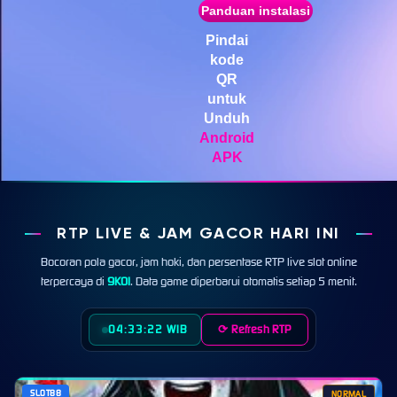
Scatter
Panduan instalasi
Pindai
mamamen****2
IDR
kode
1,600,000.00
QR
Mahjong Wins 3
untuk
– Black Scatter
Unduh
mamamen****2
Android
IDR
APK
1,564,000.00
Mahjong Wins 3
– Black Scatter
mamamen****2
RTP LIVE & JAM GACOR HARI INI
IDR
1,504,000.00
Bocoran pola gacor, jam hoki, dan persentase RTP live slot online
Mahjong Wins 3
terpercaya di
9KOI
. Data game diperbarui otomatis setiap 5 menit.
– Black Scatter
pah****9
04:33:25 WIB
⟳ Refresh RTP
IDR
1,414,740.00
Gates of
Olympus Super
SLOT88
NORMAL