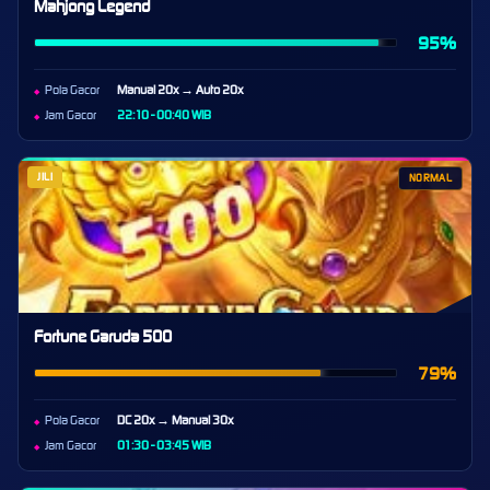
Mahjong Legend
95%
Pola Gacor
Manual 20x → Auto 20x
Jam Gacor
22:10 - 00:40 WIB
JILI
NORMAL
Fortune Garuda 500
79%
Pola Gacor
DC 20x → Manual 30x
Jam Gacor
01:30 - 03:45 WIB