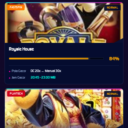
FASTSPIN
NORMAL
Royale House
84%
Pola Gacor
DC 20x → Manual 30x
Jam Gacor
20:45 - 23:00 WIB
PLAYTECH
NORMAL