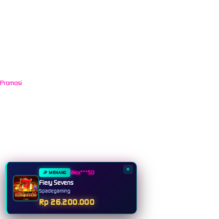
Promosi
×
Wex***50
🎉 MENANG
Fiery Sevens
Spadegaming
Rp 26.200.000