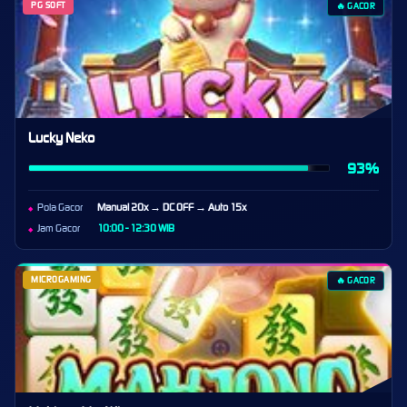
PG SOFT
🔥 GACOR
Lucky Neko
93%
Pola Gacor
Manual 20x → DC OFF → Auto 15x
Jam Gacor
10:00 - 12:30 WIB
MICROGAMING
🔥 GACOR