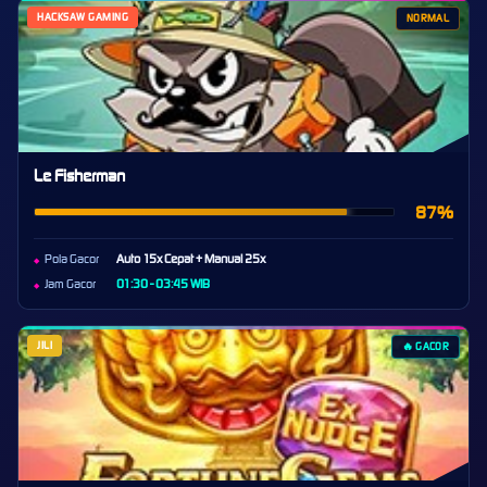
HACKSAW GAMING
NORMAL
Le Fisherman
87%
Pola Gacor
Auto 15x Cepat + Manual 25x
Jam Gacor
01:30 - 03:45 WIB
JILI
🔥 GACOR