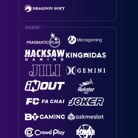
Arcade