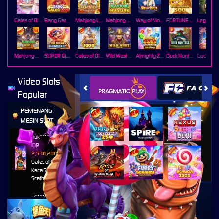
Gates of Olympus Roulette
Bang Gacor 1000
Mahjong Legend
Mahjong MaxWin
Way of Ninja
FORTUNE GARUDA 500
Mahjong Wins 3 – Black Scatter
SUPER ELEMENTS 2
Gates of Olympus 1000
Wild West Gold
Almighty Zeus Wilds Link&Merge
Duck Hunters
Lucky Ne
Video Slots
Popular
PEMENANG
MESIN SLOT
hok****2
IDR
2,530,200.00
Gates of Gatot
Kaca Super
Scatter
j****u
IDR
2,385,500.00