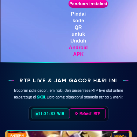
Scatter
Panduan instalasi
Pindai
mamamen****2
IDR
kode
1,600,000.00
QR
Mahjong Wins 3
untuk
– Black Scatter
Unduh
mamamen****2
Android
IDR
APK
1,564,000.00
Mahjong Wins 3
– Black Scatter
mamamen****2
RTP LIVE & JAM GACOR HARI INI
IDR
1,504,000.00
Bocoran pola gacor, jam hoki, dan persentase RTP live slot online
Mahjong Wins 3
terpercaya di
9KOI
. Data game diperbarui otomatis setiap 5 menit.
– Black Scatter
pah****9
11:31:35 WIB
⟳ Refresh RTP
IDR
1,414,740.00
Gates of
Olympus Super
FASTSPIN
NORMAL