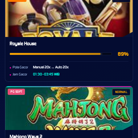
Scatter
Royale House
89%
Pola Gacor
Manual 20x → Auto 20x
Jam Gacor
01:30 - 03:45 WIB
PG SOFT
NORMAL
Mahjong Ways 2