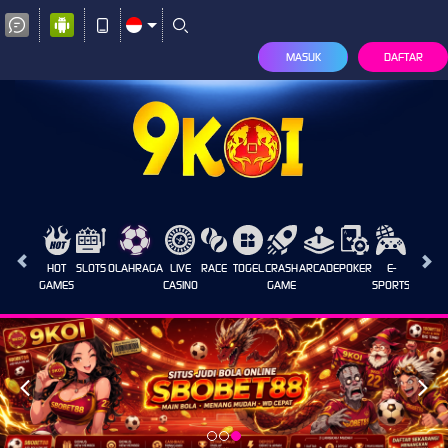
MASUK
DAFTAR
HOT
SLOTS
OLAHRAGA
LIVE
RACE
TOGEL
CRASH
ARCADE
POKER
E-
SABUN
GAMES
CASINO
GAME
SPORTS
AYAM