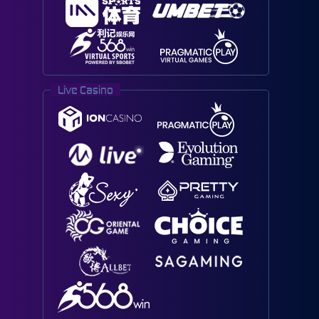
Live Casino