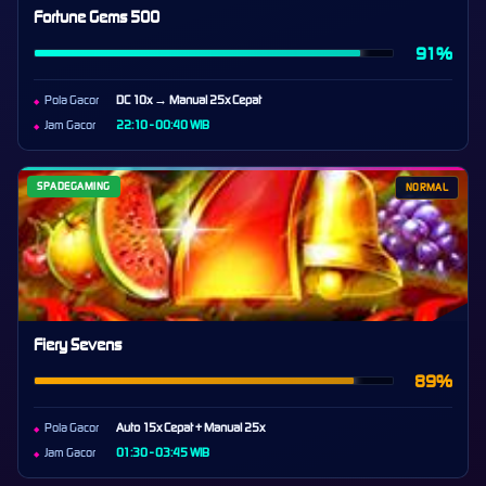
Fortune Gems 500
91%
Pola Gacor
DC 10x → Manual 25x Cepat
Jam Gacor
22:10 - 00:40 WIB
SPADEGAMING
NORMAL
Fiery Sevens
89%
Pola Gacor
Auto 15x Cepat + Manual 25x
Jam Gacor
01:30 - 03:45 WIB