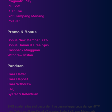
Pragmatic Play
PG Soft
RTP Live
Slot Gampang Menang
Pola JP
Promo & Bonus
Bonus New Member 30%
Bonus Harian & Free Spin
Cashback Mingguan
Withdraw Instan
Panduan
Cara Daftar
Cara Deposit
Cara Withdraw
FAQ
Syarat & Ketentuan
9KOI adalah situs slot gacor dan live casino terpercaya dengan RTP
Live Tertinggi. Akses Cepat • Transaksi Instant • Bonus Melimpah.