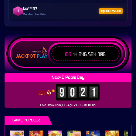
Jax***47
J
Rp 18.275.000
Mandiri •
3 mnt lalu
IDR
14.846.585.435
JACKPOT
PLAY
Nex4D Pools Day
Live Draw Kam, 06-Agu-2026 18.41.07
GAME POPULER