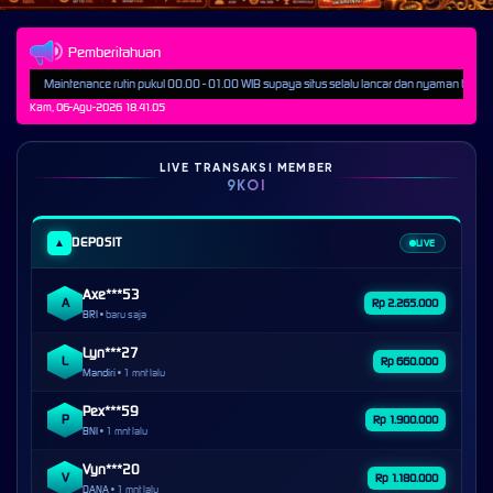
Pemberitahuan
enance rutin pukul 00.00 - 01.00 WIB supaya situs selalu lancar dan nyaman buat bermain.
Up
Kam, 06-Agu-2026 18.41.07
LIVE TRANSAKSI MEMBER
9KOI
DEPOSIT
▲
LIVE
Mox***28
M
Rp 535.000
BCA •
baru saja
Axe***53
A
Rp 2.265.000
BRI •
1 mnt lalu
Lyn***27
L
Rp 660.000
Mandiri •
1 mnt lalu
Pex***59
P
Rp 1.900.000
BNI •
1 mnt lalu