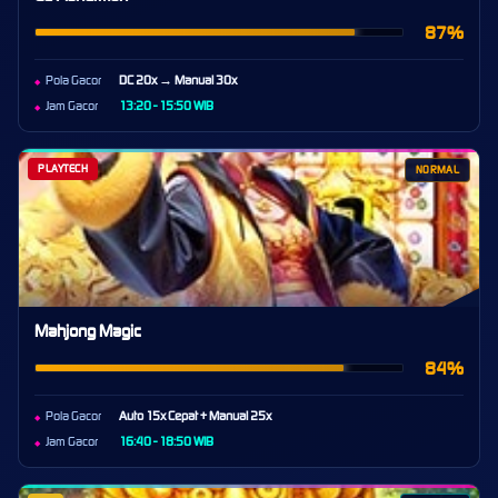
87%
Pola Gacor
DC 20x → Manual 30x
Jam Gacor
13:20 - 15:50 WIB
PLAYTECH
NORMAL
Mahjong Magic
84%
Pola Gacor
Auto 15x Cepat + Manual 25x
Jam Gacor
16:40 - 18:50 WIB