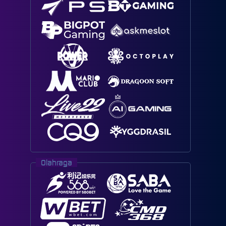
Olahraga