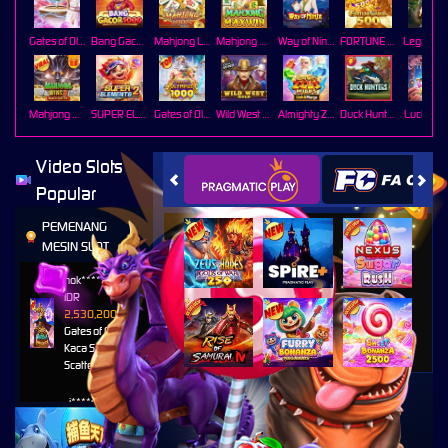
Gates of Olympus Roulette
Bang Gacor 1000
Mahjong Legend
Mahjong MaxWin
Way of Ninja
FORTUNE GARUDA 500
Mahjong Wins 3 – Black Scatter
SUPER ELEMENTS 2
Gates of Olympus 1000
Wild West Gold
Almighty Zeus Wilds Link&Merge
Duck Hunters
Lucky Ne
Video Slots
Popular
PEMENANG
MESIN SLOT
hok****2
IDR
2,530,200.00
Gates of Gatot
Kaca Super
Scatter
j****u
IDR
2,385,500.00