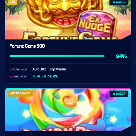
JILI
🔥 GACOR
Fortune Gems 500
94%
Pola Gacor
Auto 30x + Stop Manual
Jam Gacor
16:40 - 18:50 WIB
MICROGAMING
🔥 GACOR